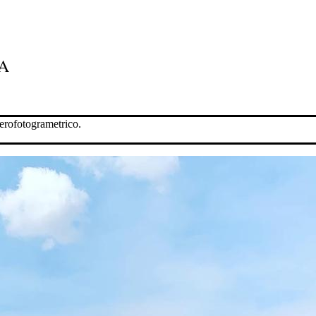
A
erofotogrametrico.