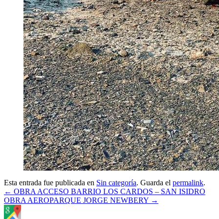
Esta entrada fue publicada en
Sin categoría
. Guarda el
permalink
.
Navegación
←
OBRA ACCESO BARRIO LOS CARDOS – SAN ISIDRO
OBRA AEROPARQUE JORGE NEWBERY
→
de